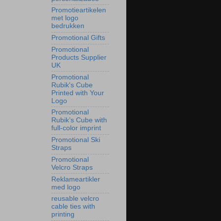
Promotieartikelen
met logo
bedrukken
Promotional Gifts
Promotional
Products Supplier
UK
Promotional
Rubik's Cube
Printed with Your
Logo
Promotional
Rubik’s Cube with
full-color imprint
Promotional Ski
Straps
Promotional
Velcro Straps
Reklameartikler
med logo
reusable velcro
cable ties with
printing