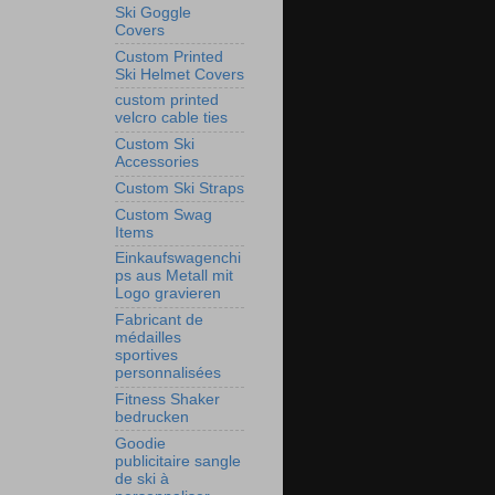
Ski Goggle
Covers
Custom Printed
Ski Helmet Covers
custom printed
velcro cable ties
Custom Ski
Accessories
Custom Ski Straps
Custom Swag
Items
Einkaufswagenchi
ps aus Metall mit
Logo gravieren
Fabricant de
médailles
sportives
personnalisées
Fitness Shaker
bedrucken
Goodie
publicitaire sangle
de ski à