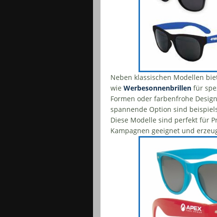
Neben klassischen Modellen biet
wie
Werbesonnenbrillen
für spe
Formen oder farbenfrohe Designs,
spannende Option sind beispie
Diese Modelle sind perfekt für 
Kampagnen geeignet und erzeu