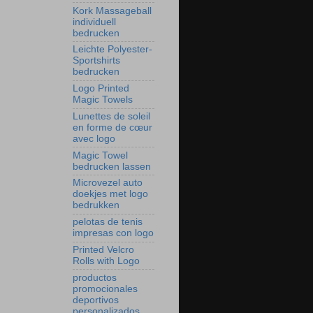
Kork Massageball
individuell
bedrucken
Leichte Polyester-
Sportshirts
bedrucken
Logo Printed
Magic Towels
Lunettes de soleil
en forme de cœur
avec logo
Magic Towel
bedrucken lassen
Microvezel auto
doekjes met logo
bedrukken
pelotas de tenis
impresas con logo
Printed Velcro
Rolls with Logo
productos
promocionales
deportivos
personalizados