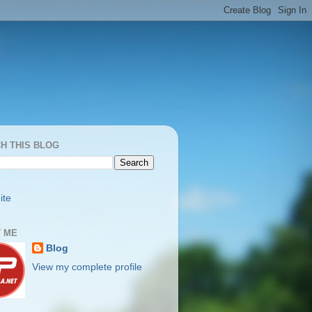
H THIS BLOG
ite
 ME
Blog
View my complete profile