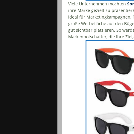
Viele Unternehmen möchten
Son
ihre Marke gezielt zu präsentier
ideal für Marketingkampagnen, P
große Werbefläche auf den Bügel
gut sichtbar platzieren. So wer
Markenbotschafter, die Ihre Ziel