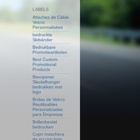
LABELS
Attaches de Câble
Velcro
Personnalisées
bedruckte
Skibänder
Bedrukbare
Promotieartikelen
Best Custom
Promotional
Products
Bieropener
Sleutelhanger
bedrukken met
logo
Bridas de Velcro
Reutilizables
Personalizadas
para Empresas
Brillenbeutel
bedrucken
Copri maschera
da sci con logo