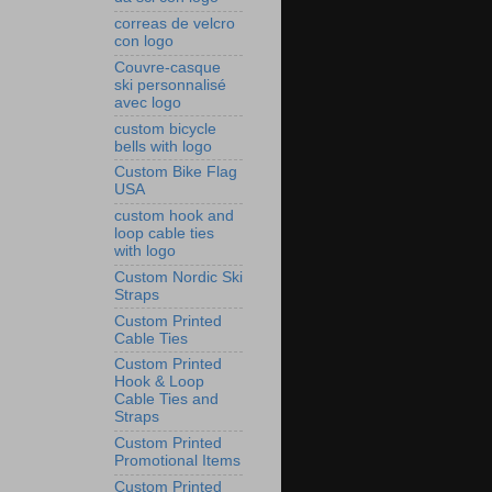
correas de velcro
con logo
Couvre‑casque
ski personnalisé
avec logo
custom bicycle
bells with logo
Custom Bike Flag
USA
custom hook and
loop cable ties
with logo
Custom Nordic Ski
Straps
Custom Printed
Cable Ties
Custom Printed
Hook & Loop
Cable Ties and
Straps
Custom Printed
Promotional Items
Custom Printed