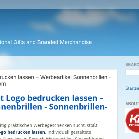
ional Gifts and Branded Merchandise
SEARC
rucken lassen – Werbeartikel Sonnenbrillen -
com
Startse
t Logo bedrucken lassen –
nenbrillen - Sonnenbrillen-
ABOUT
itig praktischen Werbegeschenken sucht, stößt
ogo bedrucken lassen
. Individuell gestaltete
 Klassiker im Bereich Werbeartikel. Sie verbinden