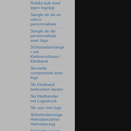
Rubiks kub med
egen logotyp
Sangle de ski en
velcro
personnalisée
Sangle de ski
personnalisée
avec logo
Schlüsselanhänge
r mit
Klettverschluss /
Klettband
Serviette
compressée avec
logo
Ski Klettband
bedrucken lassen
Ski Klettbänder
mit Logodruck
Ski wax met logo
Skihelmüberzüge
Helmüberzieher
Helmüberzug