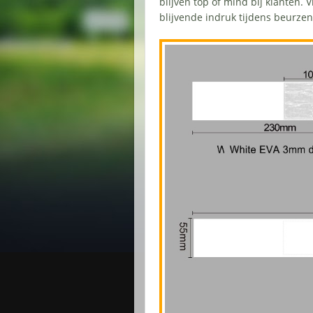
blijven top of mind bij klanten. 
blijvende indruk tijdens beurz