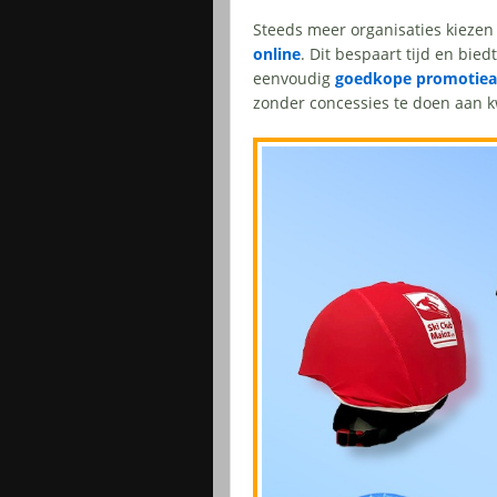
Steeds meer organisaties kieze
online
. Dit bespaart tijd en biedt
eenvoudig
goedkope promotiear
zonder concessies te doen aan kw