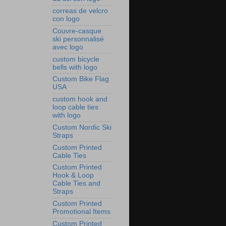
correas de velcro
con logo
Couvre‑casque
ski personnalisé
avec logo
custom bicycle
bells with logo
Custom Bike Flag
USA
custom hook and
loop cable ties
with logo
Custom Nordic Ski
Straps
Custom Printed
Cable Ties
Custom Printed
Hook & Loop
Cable Ties and
Straps
Custom Printed
Promotional Items
Custom Printed