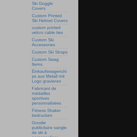
Ski Goggle
Covers
Custom Printed
Ski Helmet Covers
custom printed
velcro cable ties
Custom Ski
Accessories
Custom Ski Straps
Custom Swag
Items
Einkaufswagenchi
ps aus Metall mit
Logo gravieren
Fabricant de
médailles
sportives
personnalisées
Fitness Shaker
bedrucken
Goodie
publicitaire sangle
de ski à