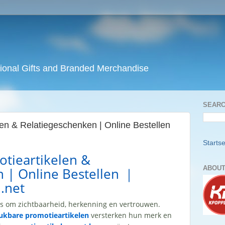
ional Gifts and Branded Merchandise
SEARC
en & Relatiegeschenken | Online Bestellen
Startse
tieartikelen &
ABOUT
 | Online Bestellen ｜
.net
es om zichtbaarheid, herkenning en vertrouwen.
ukbare promotieartikelen
versterken hun merk en