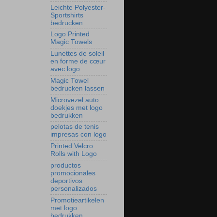
Leichte Polyester-
Sportshirts
bedrucken
Logo Printed
Magic Towels
Lunettes de soleil
en forme de cœur
avec logo
Magic Towel
bedrucken lassen
Microvezel auto
doekjes met logo
bedrukken
pelotas de tenis
impresas con logo
Printed Velcro
Rolls with Logo
productos
promocionales
deportivos
personalizados
Promotieartikelen
met logo
bedrukken