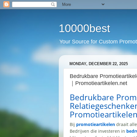
10000best
Your Source for Custom Promot
MONDAY, DECEMBER 22, 2025
Bedrukbare Promotieartikel
｜Promotieartikelen.net
Bedrukbare Promo
Relatiegeschenken
Promotieartikelen
Bij
promotieartikelen
draait all
Bedrijven die investeren in
bedr