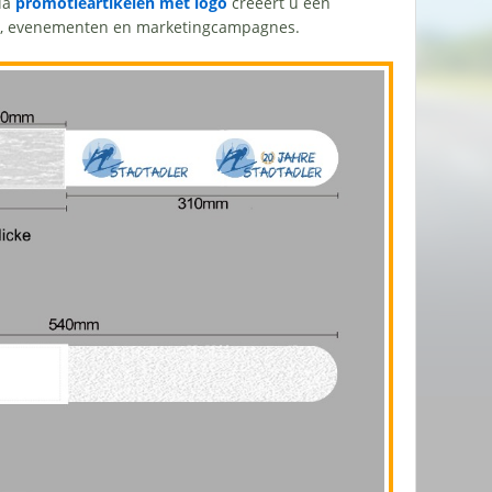
Via
promotieartikelen met logo
creëert u een
en, evenementen en marketingcampagnes.