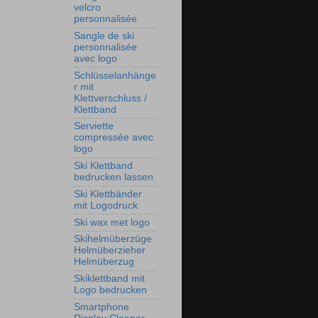
velcro
personnalisée
Sangle de ski
personnalisée
avec logo
Schlüsselanhänge
r mit
Klettverschluss /
Klettband
Serviette
compressée avec
logo
Ski Klettband
bedrucken lassen
Ski Klettbänder
mit Logodruck
Ski wax met logo
Skihelmüberzüge
Helmüberzieher
Helmüberzug
Skiklettband mit
Logo bedrucken
Smartphone