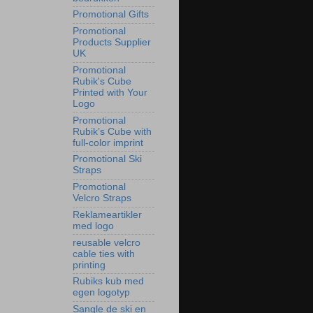
Promotional Gifts
Promotional
Products Supplier
UK
Promotional
Rubik's Cube
Printed with Your
Logo
Promotional
Rubik’s Cube with
full-color imprint
Promotional Ski
Straps
Promotional
Velcro Straps
Reklameartikler
med logo
reusable velcro
cable ties with
printing
Rubiks kub med
egen logotyp
Sangle de ski en