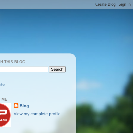
H THIS BLOG
ite
 ME
Blog
View my complete profile