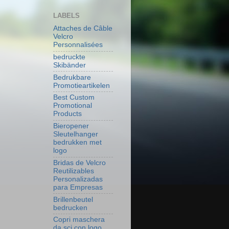
LABELS
Attaches de Câble
Velcro
Personnalisées
bedruckte
Skibänder
Bedrukbare
Promotieartikelen
Best Custom
Promotional
Products
Bieropener
Sleutelhanger
bedrukken met
logo
Bridas de Velcro
Reutilizables
Personalizadas
para Empresas
Brillenbeutel
bedrucken
Copri maschera
da sci con logo