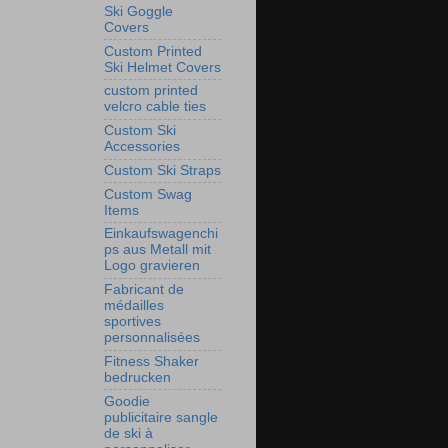
Ski Goggle
Covers
Custom Printed
Ski Helmet Covers
custom printed
velcro cable ties
Custom Ski
Accessories
Custom Ski Straps
Custom Swag
Items
Einkaufswagenchi
ps aus Metall mit
Logo gravieren
Fabricant de
médailles
sportives
personnalisées
Fitness Shaker
bedrucken
Goodie
publicitaire sangle
de ski à