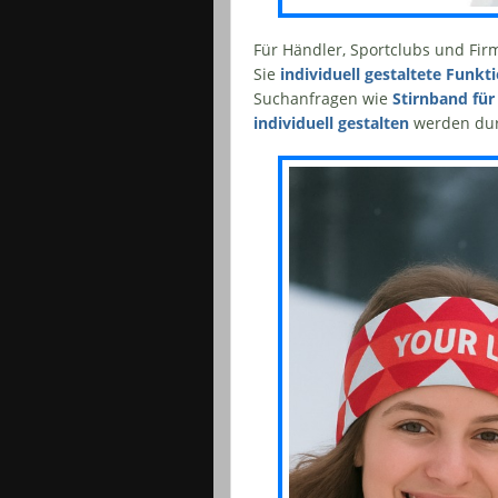
Für Händler, Sportclubs und Firm
Sie
individuell gestaltete Funkt
Suchanfragen wie
Stirnband für
individuell gestalten
werden dur