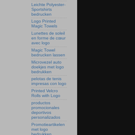
Leichte Polyester-
Sportshirts
bedrucken
Logo Printed
Magic Towels
Lunettes de soleil
en forme de cœur
avec logo
Magic Towel
bedrucken lassen
Microvezel auto
doekjes met logo
bedrukken
pelotas de tenis
impresas con logo
Printed Velcro
Rolls with Logo
productos
promocionales
deportivos
personalizados
Promotieartikelen
met logo
bedrukken