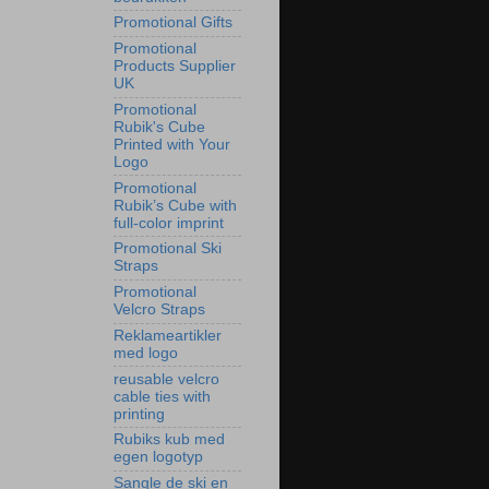
Promotional Gifts
Promotional
Products Supplier
UK
Promotional
Rubik's Cube
Printed with Your
Logo
Promotional
Rubik’s Cube with
full-color imprint
Promotional Ski
Straps
Promotional
Velcro Straps
Reklameartikler
med logo
reusable velcro
cable ties with
printing
Rubiks kub med
egen logotyp
Sangle de ski en