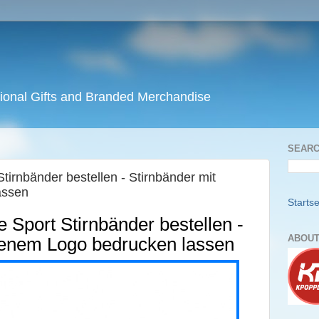
ional Gifts and Branded Merchandise
SEARC
 Stirnbänder bestellen - Stirnbänder mit
assen
Startse
te Sport Stirnbänder bestellen -
ABOUT
genem Logo bedrucken lassen