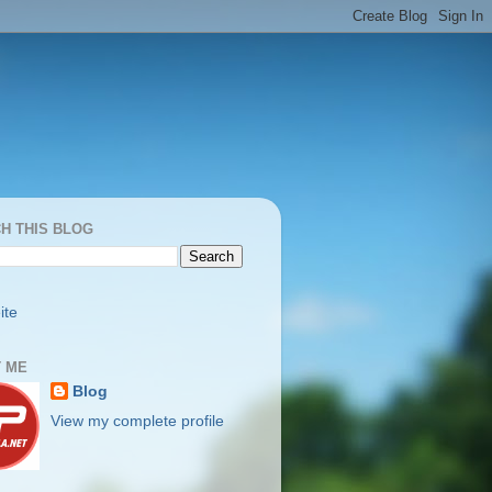
H THIS BLOG
ite
 ME
Blog
View my complete profile