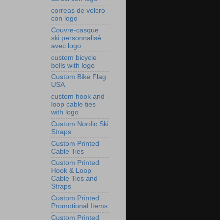
correas de velcro
con logo
Couvre‑casque
ski personnalisé
avec logo
custom bicycle
bells with logo
Custom Bike Flag
USA
custom hook and
loop cable ties
with logo
Custom Nordic Ski
Straps
Custom Printed
Cable Ties
Custom Printed
Hook & Loop
Cable Ties and
Straps
Custom Printed
Promotional Items
Custom Printed