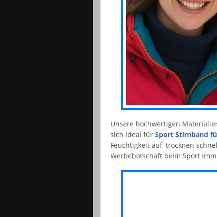
Unsere hochwertigen Materialien
sich ideal für
Sport Stirnband fü
Feuchtigkeit auf, trocknen schne
Werbebotschaft beim Sport immer