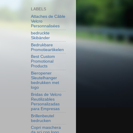
LABELS
Attaches de Câble
Velcro
Personnalisées
bedruckte
Skibänder
Bedrukbare
Promotieartikelen
Best Custom
Promotional
Products
Bieropener
Sleutelhanger
bedrukken met
logo
Bridas de Velcro
Reutilizables
Personalizadas
para Empresas
Brillenbeutel
bedrucken
Copri maschera
da sci con logo