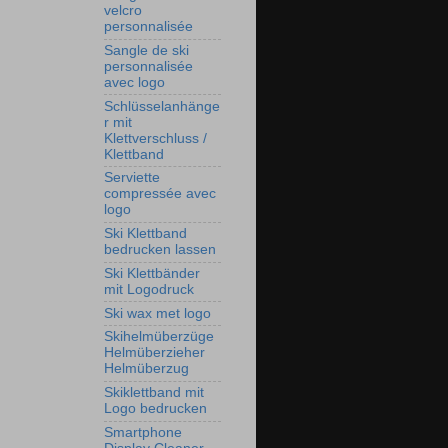
velcro
personnalisée
Sangle de ski
personnalisée
avec logo
Schlüsselanhänge
r mit
Klettverschluss /
Klettband
Serviette
compressée avec
logo
Ski Klettband
bedrucken lassen
Ski Klettbänder
mit Logodruck
Ski wax met logo
Skihelmüberzüge
Helmüberzieher
Helmüberzug
Skiklettband mit
Logo bedrucken
Smartphone